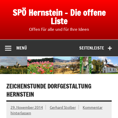
Zum
Inhalt
SPÖ Hernstein – Die offene
springen
Liste
Offen für alle und für Ihre Ideen
MENÜ
SEITENLEISTE
ZEICHENSTUNDE DORFGESTALTUNG
HERNSTEIN
29. November 2014
Gerhard Stoiber
Kommentar
hinterlassen