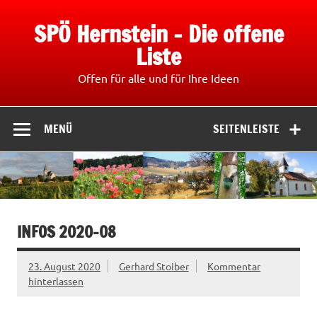
Zum
Inhalt
SPÖ Hernstein – Die offene
springen
Liste
Offen für alle und für Ihre Ideen
MENÜ
SEITENLEISTE
INFOS 2020-08
23. August 2020
Gerhard Stoiber
Kommentar
hinterlassen